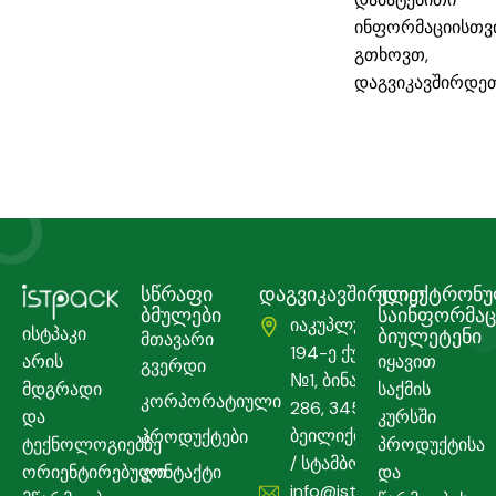
ინფორმაციისთვ
გთხოვთ,
დაგვიკავშირდეთ
სწრაფი
დაგვიკავშირდით
ელექტრონ
ბმულები
საინფორმა
იაკუპლუ,
ისტპაკი
ბიულეტენი
მთავარი
194-ე ქუჩა,
არის
იყავით
გვერდი
№1, ბინა
მდგრადი
საქმის
კორპორატიული
286, 34524
და
კურსში
ბეილიქდუზი
პროდუქტები
ტექნოლოგიებზე
პროდუქტისა
/ სტამბოლი
ორიენტირებული
კონტაქტი
და
info@istpack.com