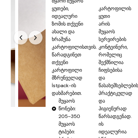
მყარი მუყაოს
ყუთები,
კარტოფილის
იდეალური
ყუთი
ზომის თქვენი
არის
ახალი და
მუყაოს
ხრაშუნა
სერვირების
კარტოფილისთვის.
კონტეინერი,
წარადგინეთ
რომელიც
თქვენი
შექმნილია
კარტოფილი
ჩიფსებისა
მზრუნველად
და
İstpack-ის
წასახემსებლები
დახმარებით.
პრაქტიკულად
მუყაოს
და
წონები:
ჰიგიენურად
205–350
წარსადგენად.
მუყაოს
ის
ტიპები:
იდეალურია