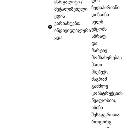
ღია
მარგალიტი /
ზედაპირიანი
მეტალიზებული
დიზაინი
ყდის
ხელს
ვარიანტები:
უწყობს
ინდივიდუალური
სწრაფ
ყდა
და
მარტივ
მომსახურებას.
მათი
მსუბუქი,
მაგრამ
გამძლე
კონსტრუქციის
წყალობით,
ისინი
შესაფერისია
როგორც