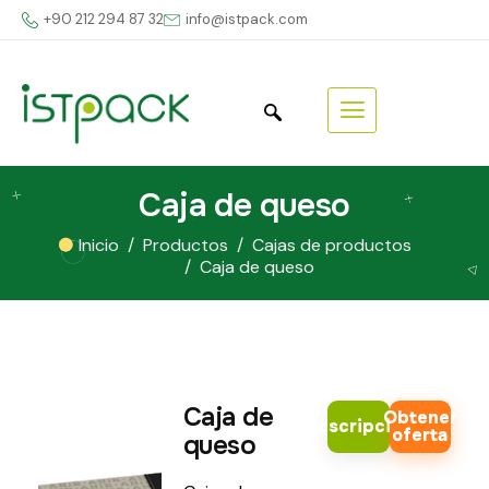
+90 212 294 87 32
info@istpack.com
Caja de queso
Inicio
Productos
Cajas de productos
Caja de queso
Caja de
Obtener
Descripción
oferta
queso