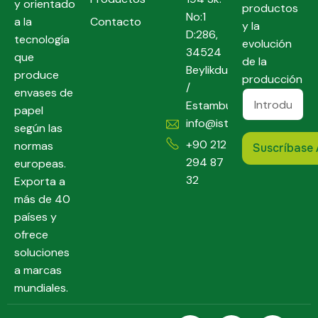
y orientado
productos
No:1
a la
Contacto
y la
D:286,
tecnología
evolución
34524
que
de la
Beylikduzu
produce
producción
/
envases de
Estambul
papel
info@istpack.com
según las
+90 212
normas
294 87
europeas.
32
Exporta a
más de 40
países y
ofrece
soluciones
a marcas
mundiales.