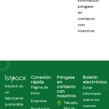
información,
póngase
en
contacto
con
nosotros.
Conexión
Póngase
Boletín
rápida
en
electrónico
Istpack es
contacto
Página de
Estar
con
un
inicio
informado
nosotros
fabricante
sobre los
Empresa
Yakuplu,
sostenible
nuevos
Productos
194 Sk.