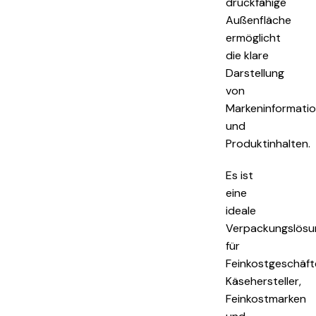
druckfähige
Außenfläche
ermöglicht
die klare
Darstellung
von
Markeninformati
und
Produktinhalten.
Es ist
eine
ideale
Verpackungslösu
für
Feinkostgeschäft
Käsehersteller,
Feinkostmarken