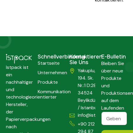
Schnellverbindung
Kontaktieren
E-Bulletin
Sie Uns
Startseite
Bleiben Sie
Istpack ist
Yakuplu,
über neue
Unternehmen
ein
194. Sk.
Produkte
nachhaltiger
Produkte
Nr.:1 D:286,
und
und
Kommunikation
34524
Produktionsen
technologieorientierter
Beylikdüzü
auf dem
Hersteller,
/ Istanbul
Laufenden
der
info@istpack.com
Papierverpackungen
+90 212
nach
294 87