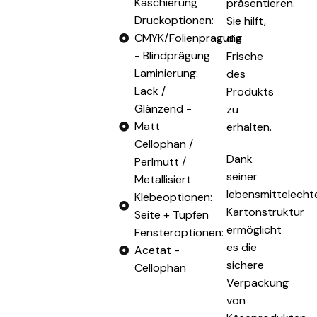
Kaschierung
präsentieren.
Druckoptionen:
Sie hilft,
CMYK/Folienprägung
die
- Blindprägung
Frische
Laminierung:
des
Lack /
Produkts
Glänzend -
zu
Matt
erhalten.
Cellophan /
Dank
Perlmutt /
seiner
Metallisiert
lebensmittelecht
Klebeoptionen:
Kartonstruktur
Seite + Tupfen
ermöglicht
Fensteroptionen:
es die
Acetat -
sichere
Cellophan
Verpackung
von