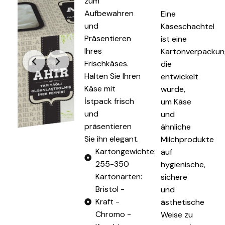
zum
Aufbewahren
Eine
und
Käseschachtel
Präsentieren
ist eine
Ihres
Kartonverpackun
Frischkäses.
die
Halten Sie Ihren
entwickelt
Käse mit
wurde,
İstpack frisch
um Käse
und
und
präsentieren
ähnliche
Sie ihn elegant.
Milchprodukte
Kartongewichte:
auf
255-350
hygienische,
Kartonarten:
sichere
Bristol -
und
Kraft -
ästhetische
Chromo -
Weise zu