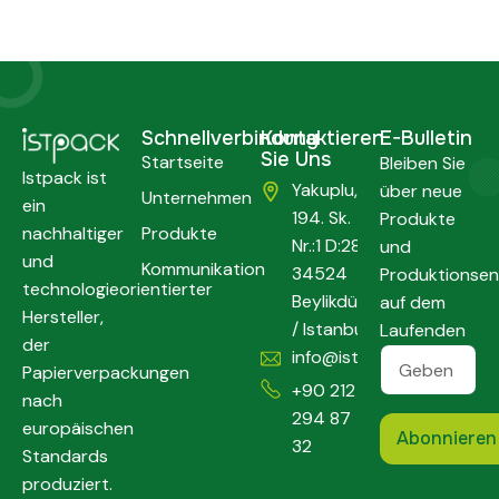
Schnellverbindung
Kontaktieren
E-Bulletin
Sie Uns
Startseite
Bleiben Sie
Istpack ist
Yakuplu,
über neue
Unternehmen
ein
194. Sk.
Produkte
nachhaltiger
Produkte
Nr.:1 D:286,
und
und
Kommunikation
34524
Produktionsen
technologieorientierter
Beylikdüzü
auf dem
Hersteller,
/ Istanbul
Laufenden
der
info@istpack.com
Papierverpackungen
+90 212
nach
294 87
europäischen
32
Standards
produziert.