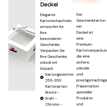
Deckel
Der
Elegante
Geschenkkarton
Kartonschachteln,
mit
entworfen für
Deckel ist
Ihre
eine
besonderen
Premium-
Geschenke.
Kartonverpackun
Verpacken Sie
die eine
Ihre Geschenke
sichere,
stilvoll mit
stilvolle
İstpack.
und
Kartongewichte:
prestigeträchtig
255-350
Präsentation
Kartonarten:
spezieller
Bristol -
Produkte
Kraft -
und
Chromo -