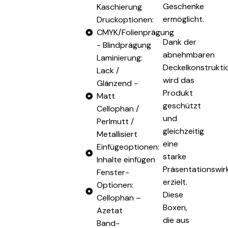
Geschenke
Kaschierung
ermöglicht.
Druckoptionen:
CMYK/Folienprägung
Dank der
- Blindprägung
abnehmbaren
Laminierung:
Deckelkonstrukti
Lack /
wird das
Glänzend -
Produkt
Matt
geschützt
Cellophan /
und
Perlmutt /
gleichzeitig
Metallisiert
eine
Einfügeoptionen:
starke
Inhalte einfügen
Präsentationswir
Fenster-
erzielt.
Optionen:
Diese
Cellophan –
Boxen,
Azetat
die aus
Band-