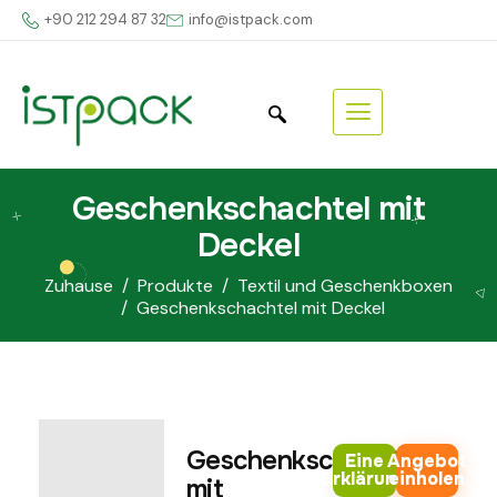
+90 212 294 87 32
info@istpack.com
Geschenkschachtel mit
Deckel
Zuhause
Produkte
Textil und Geschenkboxen
Geschenkschachtel mit Deckel
Geschenkschachtel
Eine
Angebot
Erklärung
einholen
mit