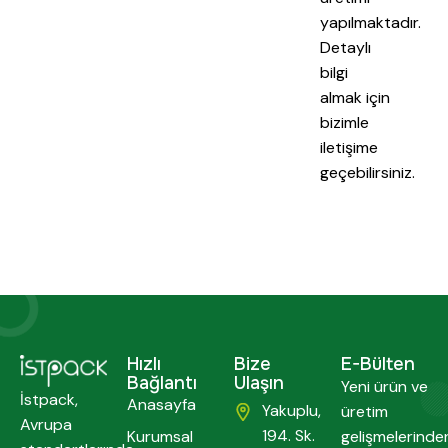
yapılmaktadır.
Detaylı
bilgi
almak için
bizimle
iletişime
geçebilirsiniz.
Hızlı
Bize
E-Bülten
Bağlantı
Ulaşın
Yeni ürün ve
İstpack,
Anasayfa
Yakuplu,
üretim
Avrupa
194. Sk.
Kurumsal
gelişmelerinde