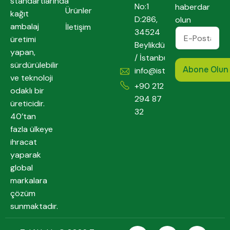
standartlarında
No:1
haberdar
Ürünler
kağıt
D:286,
olun
ambalaj
İletişim
34524
üretimi
Beylikdüzü
yapan,
/ İstanbul
sürdürülebilir
info@istpack.com
ve teknoloji
+90 212
odaklı bir
294 87
üreticidir.
32
40’tan
fazla ülkeye
ihracat
yaparak
global
markalara
çözüm
sunmaktadır.