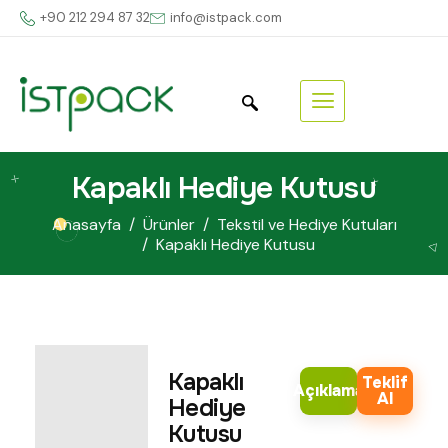
+90 212 294 87 32
info@istpack.com
Kapaklı Hediye Kutusu
Anasayfa
Ürünler
Tekstil ve Hediye Kutuları
Kapaklı Hediye Kutusu
Kapaklı
Teklif
Açıklama
Al
Hediye
Kutusu