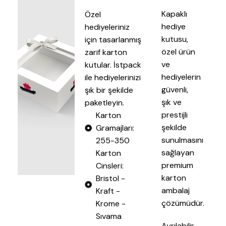
Kapaklı
Özel
hediye
hediyeleriniz
kutusu,
için tasarlanmış
özel ürün
zarif karton
ve
kutular. İstpack
hediyelerin
ile hediyelerinizi
güvenli,
şık bir şekilde
şık ve
paketleyin.
prestijli
Karton
şekilde
Gramajları:
sunulmasını
255-350
sağlayan
Karton
premium
Cinsleri:
karton
Bristol -
ambalaj
Kraft -
çözümüdür.
Krome -
Sıvama
Ayrılabilir