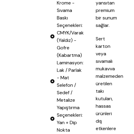
Krome -
yansıtan
Sıvama
premium
Baskı
bir sunum
Seçenekleri:
sağlar.
CMYK/Varak
Sert
(Yaldız) -
karton
Gofre
veya
(Kabartma)
sıvamalı
Laminasyon:
mukavva
Lak / Parlak
malzemeden
- Mat
üretilen
Selefon /
takı
Sedef /
kutuları,
Metalize
hassas
Yapıştırma
ürünleri
Seçenekleri:
dış
Yan + Dip
etkenlere
Nokta