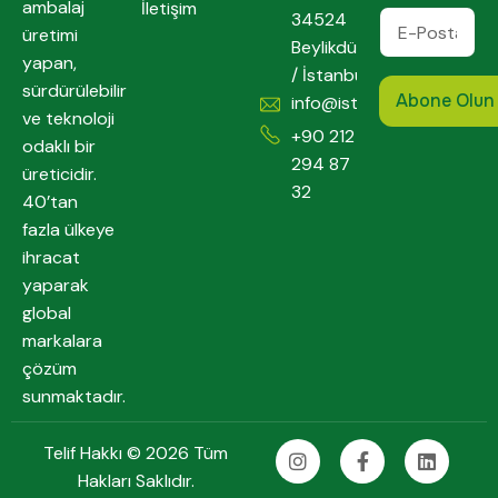
ambalaj
İletişim
34524
üretimi
Beylikdüzü
yapan,
/ İstanbul
sürdürülebilir
info@istpack.com
ve teknoloji
+90 212
odaklı bir
294 87
üreticidir.
32
40’tan
fazla ülkeye
ihracat
yaparak
global
markalara
çözüm
sunmaktadır.
Telif Hakkı © 2026 Tüm
Hakları Saklıdır.