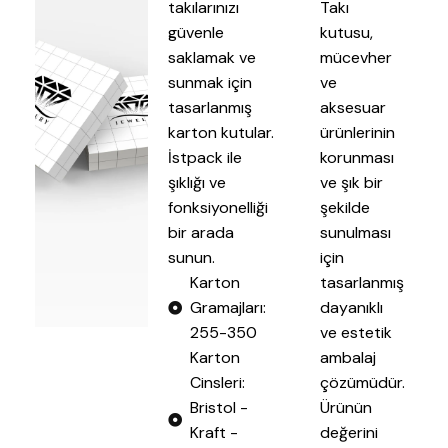
takılarınızı
Takı
güvenle
kutusu,
saklamak ve
mücevher
sunmak için
ve
tasarlanmış
aksesuar
karton kutular.
ürünlerinin
İstpack ile
korunması
şıklığı ve
ve şık bir
fonksiyonelliği
şekilde
bir arada
sunulması
sunun.
için
Karton
tasarlanmış
Gramajları:
dayanıklı
255-350
ve estetik
Karton
ambalaj
Cinsleri:
çözümüdür.
Bristol -
Ürünün
Kraft -
değerini