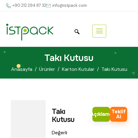
+90 212 294 87 32
info@istpack.com
Takı Kutusu
Anasayfa
Ürünler
Karton Kutular
Takı Kutusu
Takı
Teklif
Açıklama
Al
Kutusu
Değerli