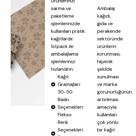
Ürünlerinizi
sarma ve
Ambalaj
paketleme
kağıdı,
işlemlerinizde
gıda ve
kullanılan pratik
perakende
kağıtlardır.
sektöründe
İstpack ile
ürünlerin
ambalajlama
korunması,
işlemlerinizi
hijyenik
hızlandırın.
şekilde
Kağıt
sunulması
Gramajları:
ve marka
30-50
görünürlüğünün
Baskı
artırılması
Seçenekleri:
amacıyla
Flekso
kullanılan
Renk
çok yönlü
Seçenekleri:
bir kağıt