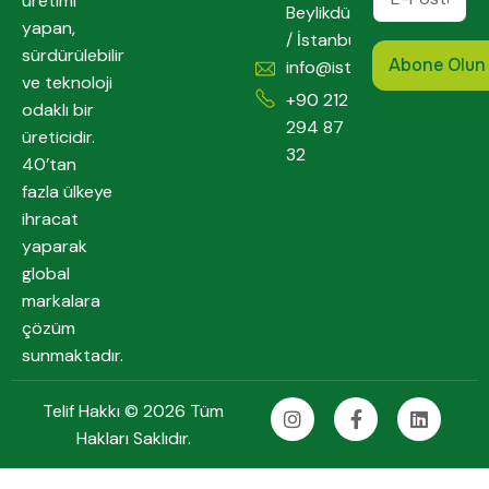
üretimi
Beylikdüzü
yapan,
/ İstanbul
sürdürülebilir
info@istpack.com
ve teknoloji
+90 212
odaklı bir
294 87
üreticidir.
32
40’tan
fazla ülkeye
ihracat
yaparak
global
markalara
çözüm
sunmaktadır.
Telif Hakkı © 2026 Tüm
Hakları Saklıdır.