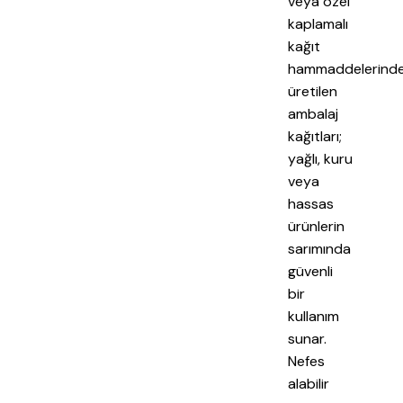
veya özel
kaplamalı
kağıt
hammaddelerind
üretilen
ambalaj
kağıtları;
yağlı, kuru
veya
hassas
ürünlerin
sarımında
güvenli
bir
kullanım
sunar.
Nefes
alabilir