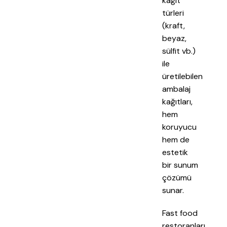
kağıt
türleri
(kraft,
beyaz,
sülfit vb.)
ile
üretilebilen
ambalaj
kağıtları,
hem
koruyucu
hem de
estetik
bir sunum
çözümü
sunar.
Fast food
restoranları,