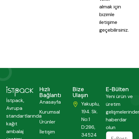
almak için
bizimle
iletişime
geçebilirsiniz.
Hızlı
Bize
E-Bülten
Bağlantı
Ulaşın
Yeni ürün ve
İstpack,
Anasayfa
Yakuplu,
üretim
Avrupa
194. Sk.
Kurumsal
gelişmelerinde
standartlarında
No:1
haberdar
Ürünler
kağıt
D:286,
olun
ambalaj
İletişim
34524